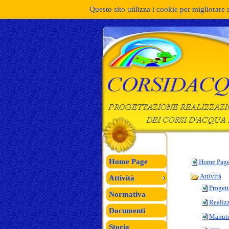
Questo sito utilizza i cookie per migliorare 
Home Page
Home Pag
Attività
Attività
Proget
Normativa
Realiz
Documenti
Manute
Storia