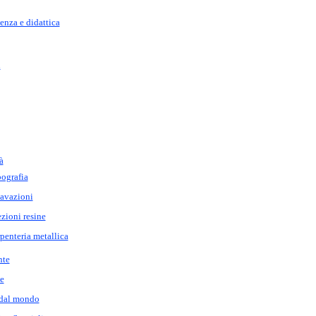
nza e didattica
i
à
ografia
avazioni
ezioni resine
penteria metallica
nte
e
 dal mondo