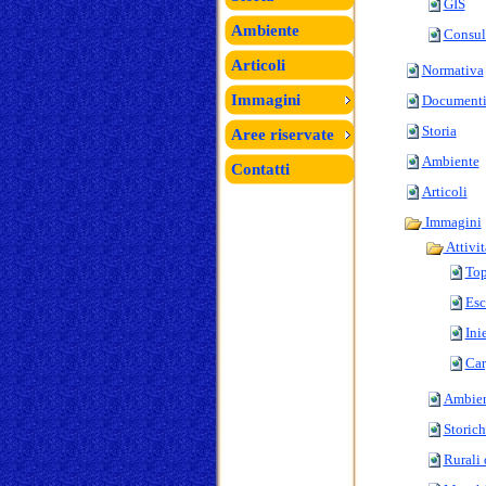
GIS
Ambiente
Consule
Articoli
Normativa
Immagini
Document
Storia
Aree riservate
Ambiente
Contatti
Articoli
Immagini
Attivit
Top
Esc
Ini
Car
Ambie
Storich
Rurali