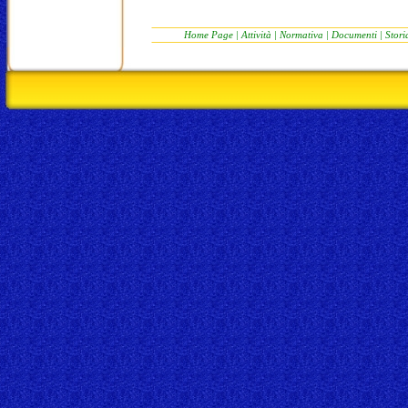
Home Page
|
Attività
|
Normativa
|
Documenti
|
Stori