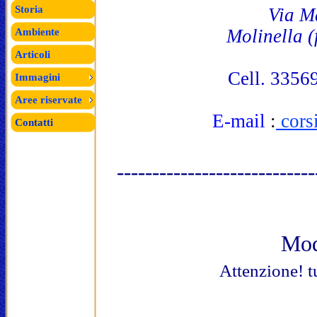
Storia
Via M
Molinella (
Ambiente
Articoli
Cell. 335
Immagini
Aree riservate
E-mail
:
cors
Contatti
----------------------------
Mod
Attenzione! t